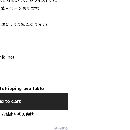
つけているのが「大きめサイズ」です。
の購入ページあります）
（地域により金額異なります）
hiki.net
l shipping available
d to cart
にお住まいの方向け
通報する