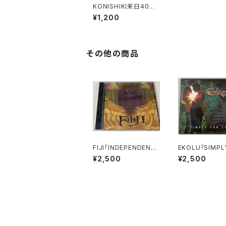
KONISHIKI来日40周
年記念バージョン【KO
¥1,200
NISHIKIマスク】（3デザ
インバージョン）“大きめ
サイズ”
その他の商品
FIJI「INDEPENDENCE
EKOLU「SIMPL
DAY」
R LOVE」
¥2,500
¥2,500