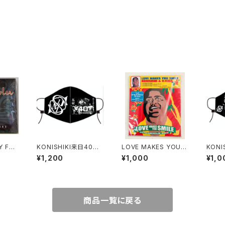
Y FO
KONISHIKI来日40周
LOVE MAKES YOU S
KONI
年記念バージョン【KO
MILE
年記念
¥1,200
¥1,000
¥1,0
NISHIKIマスク】“大き
NISH
めサイズ”
インバ
イズ”
商品一覧に戻る