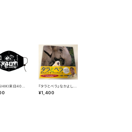
SHIKI来日40周
『タラとベラ』なかよしに
バージョン【KO
なったゾウとイヌ
00
¥1,400
IKIマスク】（3デザ
ージョン）“普通サ