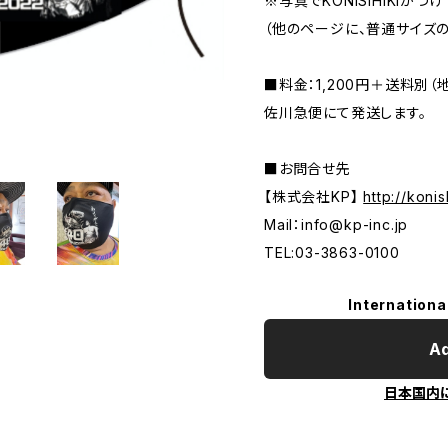
※写真でKONISIHIKIが
（他のページに、普通サイズ
■料金：1,200円＋送料別
佐川急便にて発送します。
■お問合せ先
【株式会社KP】
http://konis
Mail：
info@kp-inc.jp
TEL:03-3863-0100
Internationa
Ad
日本国内