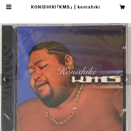
KONISHIKI「KMS」 | konishiki