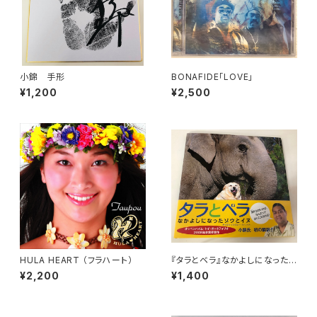
小錦 手形
BONAFIDE「LOVE」
¥1,200
¥2,500
HULA HEART （フラハート）
『タラとベラ』なかよしになったゾ
ウとイヌ
¥2,200
¥1,400