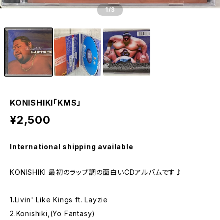
1
/3
KONISHIKI「KMS」
¥2,500
International shipping available
KONISHIKI 最初のラップ調の面白いCDアルバムです♪
1.Livin' Like Kings ft. Layzie
2.Konishiki,(Yo Fantasy)