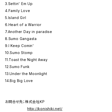
3.Settin' Em Up
4.Family Love
5.Island Girl
6.Heart of a Warrior
7.Another Day in paradise
8.Sumo Gangasta
9.I Keep Comin'
10.Sumo Stomp
11.Toast the Night Away
12.Sumo Funk
13.Under the Moonlight
14.Big Big Love
お問合せ先；株式会社KP
http://konishiki.net/