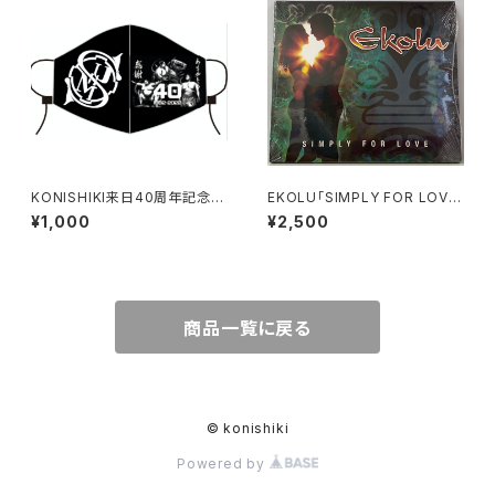
KONISHIKI来日40周年記念バ
EKOLU「SIMPLY FOR LOV
ージョン【KONISHIKIマス
E」
¥1,000
¥2,500
ク】“普通サイズ”
商品一覧に戻る
© konishiki
Powered by